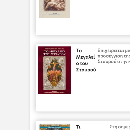
Το
Επιχειρείται μ
προσέγγιση τη
Μεγαλεί
Σταυρού στην 
ο του
Σταυρού
Τι
Στη σημε