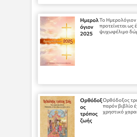
Ημερολ
Το Ημερολόγιον
προτείνεται ως 
όγιον
ψυχωφέλιμο δώ
2025
Ορθόδοξ
Ορθόδοξος τρό
παρόν βιβλίο έ
ος
χρηστικό χαρα
τρόπος
ζωής