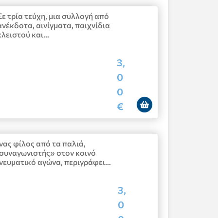
Σε τρία τεύχη, μια συλλογή από
ανέκδοτα, αινίγματα, παιχνίδια
κλειστού και…
3,
0
0
€
νας φίλος από τα παλιά,
συναγωνιστής» στον κοινό
νευματικό αγώνα, περιγράφει…
3,
0