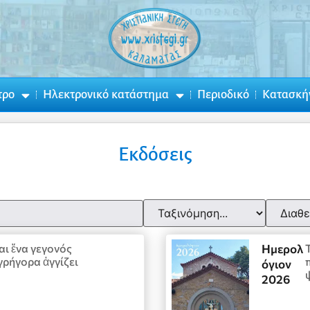
τρο
Ηλεκτρονικό κατάστημα
Περιοδικό
Κατασκή
Εκδόσεις
αι ἕνα γεγονός
Ημερολ
γρήγορα ἀγγίζει
όγιον
2026