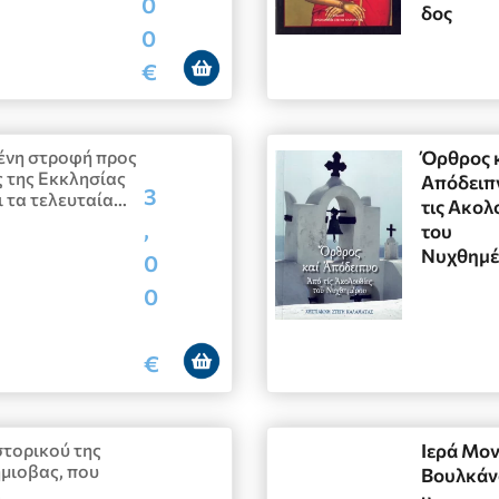
0
δος
0
€
ένη στροφή προς
Όρθρος 
 της Εκκλησίας
Απόδειπ
3
 τα τελευταία…
τις Ακολ
,
του
Νυχθημέ
0
0
€
στορικού της
Ιερά Μο
μιοβας, που
Βουλκάν
…