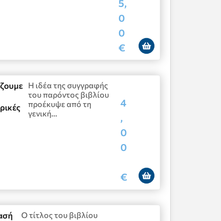
5,
0
0
€
άζουμε
Η ιδέα της συγγραφής
του παρόντος βιβλίου
4
προέκυψε από τη
ρικές
γενική…
,
0
0
€
ασή
Ο τίτλος του βιβλίου