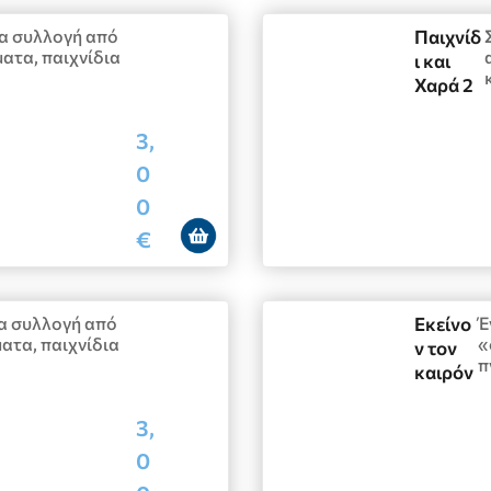
μια συλλογή από
Παιχνίδ
ματα, παιχνίδια
ι και
Χαρά 2
3,
0
0
€
μια συλλογή από
Εκείνο
Έ
ματα, παιχνίδια
«
ν τον
π
καιρόν
3,
0