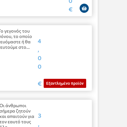
0
€
Το γεγονός του
πόνου, το οποίο
4
γευόμαστε ή θα
γευτούμε στο…
,
0
0
€
Εξαντλημένο προϊόν
Οι άνθρωποι
σήμερα ζητούν
3
και απαιτούν για
τον εαυτό τους
,
όλο…