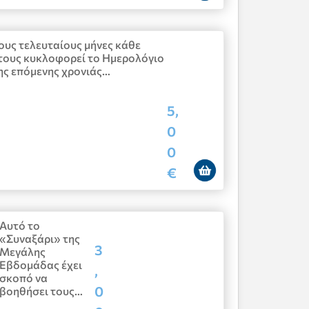
ους τελευταίους μήνες κάθε
τους κυκλοφορεί το Ημερολόγιο
ης επόμενης χρονιάς…
5,
0
0
€
Αυτό το
«Συναξάρι» της
3
Μεγάλης
Εβδομάδας έχει
,
σκοπό να
0
βοηθήσει τους…