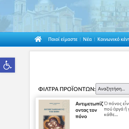
Ποιοί είμαστε
Νέα
Κοινωνικό κέν
Ανοίξτε τη γραμμή εργαλείων
ΦΊΛΤΡΑ ΠΡΟΪΌΝΤΩΝ:
Αντιμετωπίζ
Ὁ πόνος εἶν
πού ἀργά ἤ 
οντας τον
κάθε…
πόνο