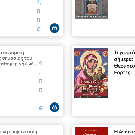
4,
0
0
€
ια σφαιρική
Τι γιορτ
ς σημασίας του
σήμερα;
4
καθημερινή ζωή…
Θεομητο
,
Εορτές
0
0
€
ρινή επιφανειακή
Η Ανάστ