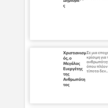
Δήμιοβα
ς
Χριστιανισμ
Σε μια εποχ
κρίσιμη για 
ός, ο
ανθρωπότη
Μεγάλος
όπου πλέον
Ευεργέτης
τίποτα δεν
της
Ανθρωπότη
τος