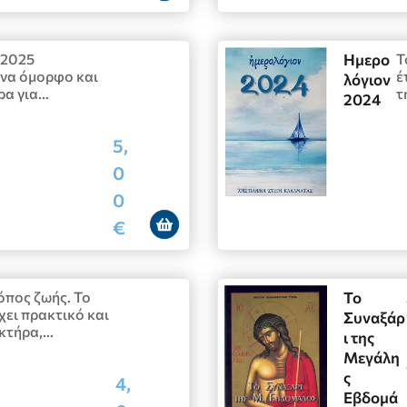
 2025
Ημερο
Τ
ένα όμορφο και
έ
λόγιον
ρα για…
τ
2024
5,
0
0
€
πος ζωής. Το
Το
χει πρακτικό και
Συναξάρ
κτήρα,…
ι της
Μεγάλη
ς
4,
Εβδομά