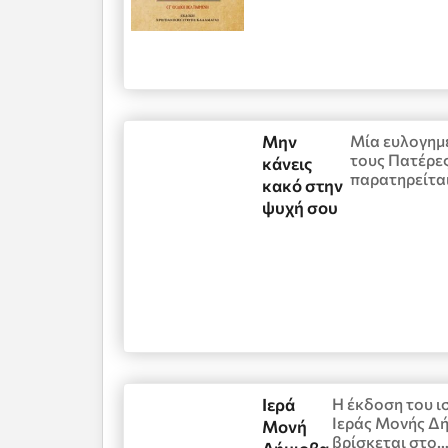
Μην
Μία ευλογημ
τους Πατέρες
κάνεις
παρατηρείται
κακό στην
ψυχή σου
Ιερά
Η έκδοση του ι
Ιεράς Μονής Δή
Μονή
βρίσκεται στο