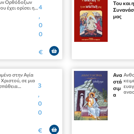
των Ορθόδοξων
Του και 
4
ου έχει ορίσει η…
Συνανάσ
,
μας
0
0
€
μένο στην Αγία
Ανα
Ανθ
Χριστού, σε μια
κειμ
στά
3
οσπάθεια…
ευαγ
σιμ
ανα
,
α
0
0
€