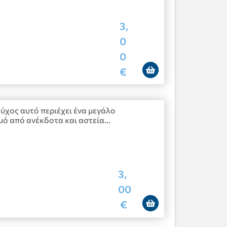
3,
0
0
€
εύχος αυτό περιέχει ένα μεγάλο
μό από ανέκδοτα και αστεία…
3,
00
€