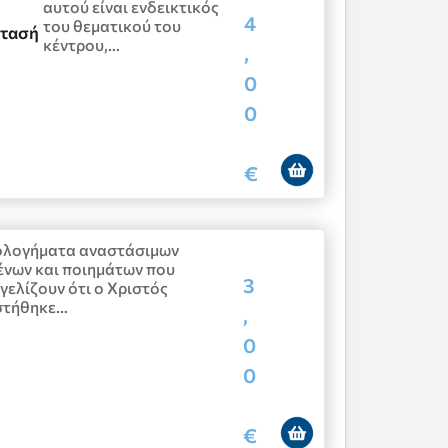
αυτού είναι ενδεικτικός
η
4
του θεματικού του
τασή
κέντρου,…
,
0
0
€
ολογήματα αναστάσιμων
ένων και ποιημάτων που
3
γελίζουν ότι ο Χριστός
στήθηκε…
,
0
0
€