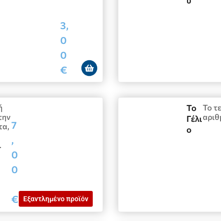
υ
3,
0
0
€
ή
Το
Το τ
την
αριθ
Γέλι
7
τα,
ο
,
…
0
0
€
Εξαντλημένο προϊόν