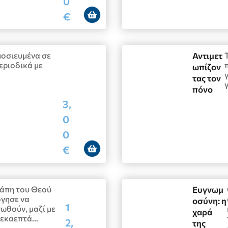
0
€
οσιευμένα σε
Αντιμετ
εριοδικά με
ωπίζον
τας τον
πόνο
3,
0
0
€
άπη του Θεού
Ευγνωμ
γησε να
οσύνη: η
1
ωθούν, μαζί με
χαρά
δεκαεπτά…
2,
της