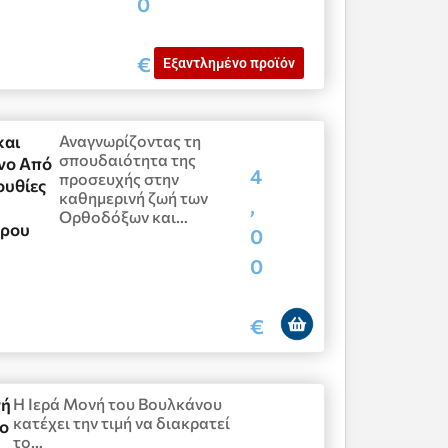
0
€
Εξαντλημένο προϊόν
και
Αναγνωρίζοντας τη
σπουδαιότητα της
νο Από
4
προσευχής στην
ουθίες
καθημερινή ζωή των
,
Ορθοδόξων και…
ρου
0
0
€
νή
Η Ιερά Μονή του Βουλκάνου
κατέχει την τιμή να διακρατεί
ο
το…