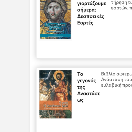
τήρηση 
γιορτάζουμε
εορτών, π
σήμερα;
Δεσποτικές
Εορτές
Το
Βιβλίο αφιερω
Ανάσταση του 
γεγονός
ευλαβική πρ
της
Αναστάσε
ως