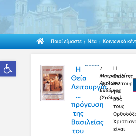
Ποιοί είμαστε
Νέα
Κοινωνικό κέν
Ανοίξτε τη γραμμή εργαλείων
Η
†
Η
Μητροπολίτης
Θεία
Θεία
Αχελώου
Λειτουργ
Λειτουργία
Ευθύμιος
για
…
(Στύλιος)
μας
πρόγευση
τους
της
Ορθοδόξ
Βασιλείας
Χριστιαν
είναι
του