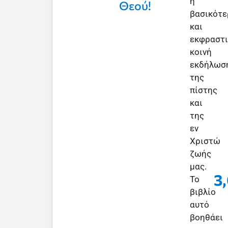
η
Θεού!
βασικότε
και
εκφραστ
κοινή
εκδήλωσ
της
πίστης
και
της
εν
Χριστώ
ζωής
μας.
3
Το
βιβλίο
αυτό
βοηθάει