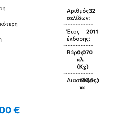
ρη
Αριθμός
32
σελίδων:
ικότερη
Έτος
2011
έκδοσης:
η
Βάρος:
0.070
κλ.
(Kg)
Διαστάσεις:
14
20.5
(εκ.)
x
x
,00
€