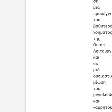
σε
μια
προσέγγι
του
βαθύτερ
νοήματο
της
Θείας
Λειτουργ
και
σε
μιά
ουσιαστι
βίωση
του
μεγαλει
και
«αρρήτο