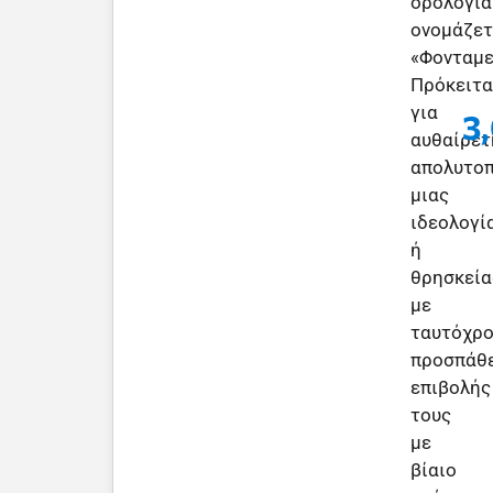
ορολογία
ονομάζετ
«Φονταμε
Πρόκειτα
για
3
αυθαίρετ
απολυτο
μιας
ιδεολογί
ή
θρησκεία
με
ταυτόχρ
προσπάθ
επιβολής
τους
με
βίαιο