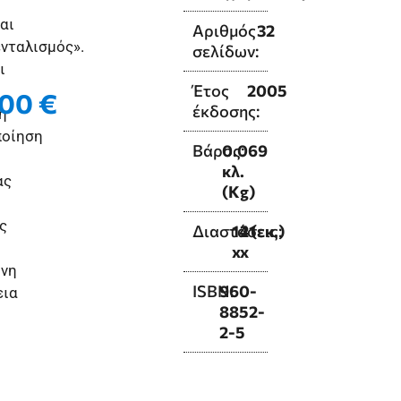
αι
Αριθμός
32
νταλισμός».
σελίδων:
ι
Έτος
2005
,00
€
έκδοσης:
η
ποίηση
Βάρος:
0.069
κλ.
ας
(Kg)
ς
Διαστάσεις:
14
21
(εκ.)
x
x
ονη
ISBN:
960-
εια
8852-
2-5