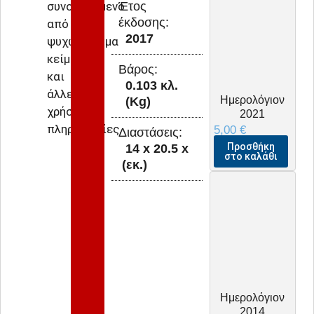
συνοδευόμενο
Έτος
έκδοσης:
από
2017
ψυχωφέλημα
κείμενα
Βάρος:
και
0.103 κλ.
άλλες
Ημερολόγιον
(Kg)
χρήσιμες
2021
πληροφορίες.
5,00
€
Διαστάσεις:
Προσθήκη
14 x
20.5 x
στο καλάθι
(εκ.)
Ημερολόγιον
2014