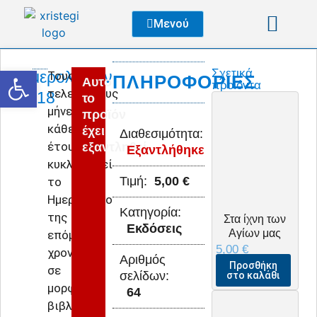
Μενού
Ανοίξτε τη γραμμή εργαλείων
Σχετικά
Ημερολόγιον
Τους
ΠΛΗΡΟΦΟΡΊΕΣ
Αυτό
προϊόντα
τελευταίους
2018
το
μήνες
προϊόν
κάθε
έχει
Διαθεσιμότητα:
έτους
εξαντληθεί
Εξαντλήθηκε
κυκλοφορεί
Τιμή:
5,00
€
το
Ημερολόγιο
Κατηγορία:
της
Στα ίχνη των
Εκδόσεις
Αγίων μας
επόμενης
5,00
€
χρονιάς
Αριθμός
Προσθήκη
σε
σελίδων:
στο καλάθι
μορφή
64
βιβλίου