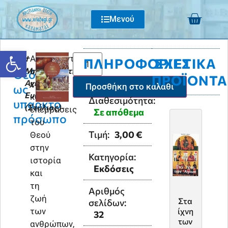
Μενού
Ανοίξτε τη γραμμή εργαλείων
Ο
†
Αναφέρονται
ΠΛΗΡΟΦΟΡΊΕΣ
ΣΧΕΤΙΚΆ
Μητροπολίτης
οι
Θεός
ΠΡΟΪΌΝΤΑ
Αχελώου
ενέργειες
Προσθήκη στο καλάθι
ως
Ευθύμιος
και
Διαθεσιμότητα:
υπαρκτό
(Στύλιος)
επεμβάσεις
Σε απόθεμα
πρόσωπο
του
Τιμή:
3,00
€
Θεού
στην
Κατηγορία:
ιστορία
Εκδόσεις
και
τη
Αριθμός
ζωή
Στα
Ιστο
σελίδων:
των
ίχνη
ρήμα
32
των
τα &
ανθρώπων,