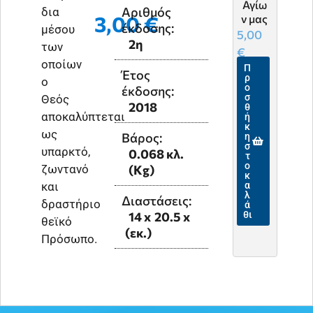
Αγίω
Εθνι
Αριθμός
δια
3,00
€
ν μας
κές
έκδοσης:
μέσου
Μνή
5,00
2η
των
ες
€
7,00
οποίων
Π
Έτος
ρ
€
ο
ο
έκδοσης:
Π
σ
Θεός
2018
ρ
θ
αποκαλύπτεται
ο
ή
σ
κ
ως
θ
Βάρος:
η
ή
σ
υπαρκτό,
0.068 κλ.
κ
τ
η
ο
ζωντανό
(Kg)
σ
κ
τ
και
α
ο
λ
Διαστάσεις:
δραστήριο
κ
ά
α
14 x
20.5 x
θι
θεϊκό
λ
(εκ.)
ά
Πρόσωπο.
θι