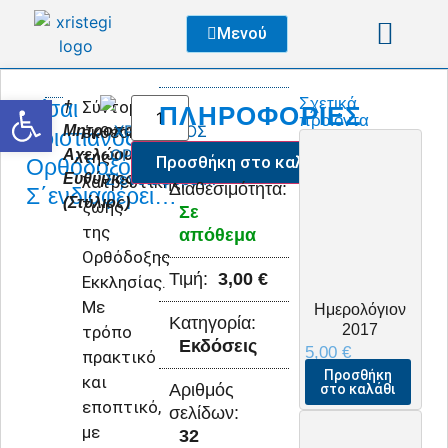
Μενού
Ανοίξτε τη γραμμή εργαλείων
Σχετικά
Είσαι
Σύντομη
†
ΠΛΗΡΟΦΟΡΊΕΣ
προϊόντα
Μητροπολίτης
έκθεση
Χριστιανός
Αχελώου
της
Προσθήκη στο καλάθι
Ορθόδοξος.
Ευθύμιος
λατρευτικής
Διαθεσιμότητα:
Σ΄ενδιαφέρει…
(Στύλιος)
ζωής
Σε
της
απόθεμα
Ορθόδοξης
Τιμή:
3,00
€
Εκκλησίας.
Με
Ημερολόγιον
Κατηγορία:
2017
τρόπο
Εκδόσεις
5,00
€
πρακτικό
Προσθήκη
και
Αριθμός
στο καλάθι
εποπτικό,
σελίδων:
με
32