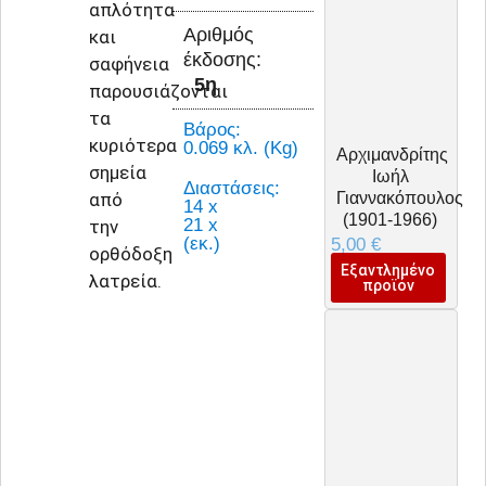
απλότητα
Αριθμός
και
έκδοσης:
σαφήνεια
5η
παρουσιάζονται
τα
Βάρος:
κυριότερα
0.069 κλ. (Kg)
Αρχιμανδρίτης
σημεία
Ιωήλ
Διαστάσεις:
από
Γιαννακόπουλος
14 x
(1901-1966)
21 x
την
(εκ.)
5,00
€
ορθόδοξη
Εξαντλημένο
λατρεία.
προϊόν