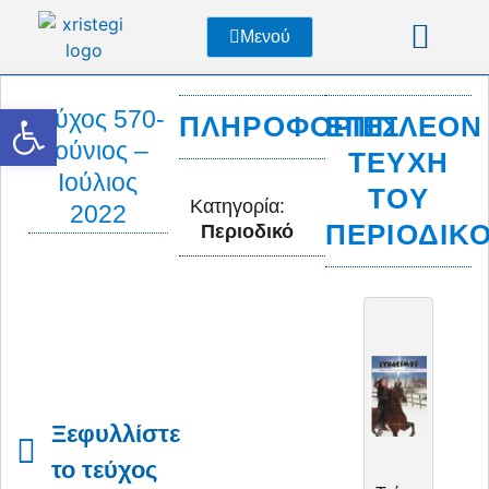
Μενού
Ανοίξτε τη γραμμή εργαλείων
Τεύχος 570-
ΠΛΗΡΟΦΟΡΊΕΣ
ΕΠΙΠΛΈΟΝ
Ιούνιος –
ΤΕΎΧΗ
Ιούλιος
ΤΟΥ
Κατηγορία:
2022
ΠΕΡΙΟΔΙΚ
Περιοδικό
Ξεφυλλίστε
το τεύχος