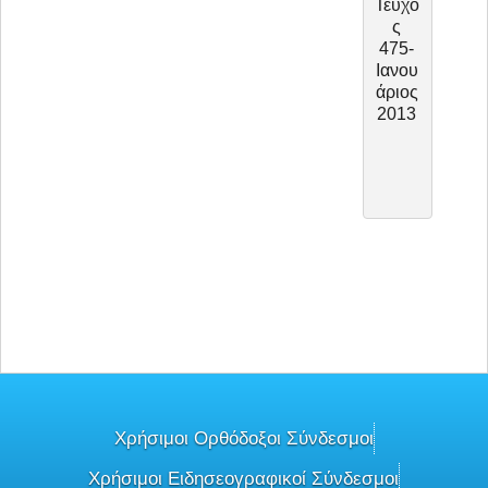
Τεύχο
Τεύχ
ς
ς
475-
467-
Ιανου
Μάρτ
άριος
ος
2013
2012
Χρήσιμοι Ορθόδοξοι Σύνδεσμοι
Χρήσιμοι Ειδησεογραφικοί Σύνδεσμοι