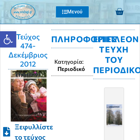
Μενού
Ανοίξτε τη γραμμή εργαλείων
Τεύχος
ΠΛΗΡΟΦΟΡΊΕΣ
ΕΠΙΠΛΈΟΝ
474-
ΤΕΎΧΗ
Δεκέμβριος
ΤΟΥ
Κατηγορία:
2012
ΠΕΡΙΟΔΙΚ
Περιοδικό
Ξεφυλλίστε
το τεύχος