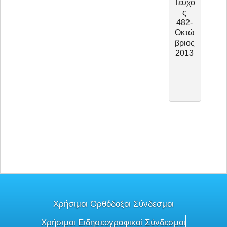
Τεύχο
Τεύχ
ς
ς
482-
471-
Οκτώ
Αύγο
βριος
υστο
2013
ς –
Σεπτ
μβρι
ς
2012
Χρήσιμοι Ορθόδοξοι Σύνδεσμοι
Χρήσιμοι Ειδησεογραφικοί Σύνδεσμοι