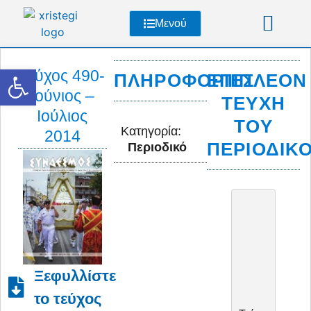
Μενού
Ανοίξτε τη γραμμή εργαλείων
Τεύχος 490-
ΠΛΗΡΟΦΟΡΊΕΣ
ΕΠΙΠΛΈΟΝ
Ιούνιος –
ΤΕΎΧΗ
Ιούλιος
ΤΟΥ
Κατηγορία:
2014
ΠΕΡΙΟΔΙΚ
Περιοδικό
Ξεφυλλίστε
το τεύχος