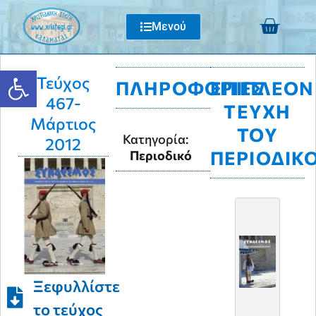
Μενού
Ανοίξτε τη γραμμή εργαλείων
Τεύχος
ΠΛΗΡΟΦΟΡΊΕΣ
ΕΠΙΠΛΈΟΝ
467-
ΤΕΎΧΗ
Μάρτιος
ΤΟΥ
Κατηγορία:
2012
ΠΕΡΙΟΔΙΚ
Περιοδικό
Ξεφυλλίστε
το τεύχος