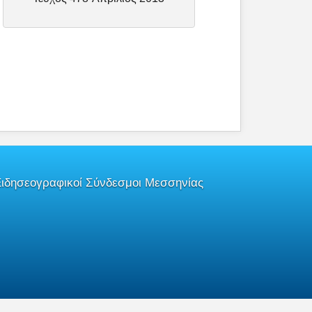
Σεπτέμβριος
Ειδησεογραφικοί Σύνδεσμοι Μεσσηνίας