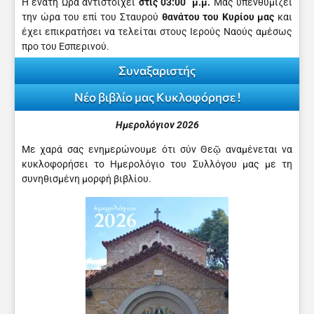
Η ενάτη Ώρα αντιστοιχεί
στις 03:00΄ μ.μ.
Μας υπενθυμίζει
την ώρα του επί του Σταυρού
θανά­του του Κυρίου μας
και
έχει επικρατήσει να τελείται στους Ιερούς Ναούς αμέσως
προ του Εσπερινού.
Συναξαριστής
Νέο βιβλίο μας Κυκλοφόρησε !
Ημερολόγιον 2026
Με χαρά σας ενημερώνουμε ότι σύν Θεῷ αναμένεται να
κυκλοφορήσει το Ημερολόγιο του Συλλόγου μας με τη
συνηθισμένη μορφή βιβλίου.