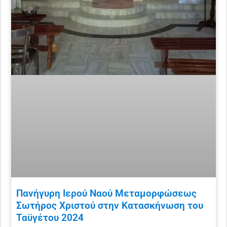
Πανήγυρη Ιερού Ναού Μεταμορφώσεως
Σωτήρος Χριστού στην Κατασκήνωση του
Ταϋγέτου 2024