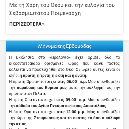
Με τη Χάρη του Θεού και την ευλογία του
Σεβασμιωτάτου Ποιμενάρχη
ΠΕΡΙΣΣΌΤΕΡΑ »
Μήνυμα της Εβδομάδας
Η Εκκλησία στο «Ωρολόγιο» έχει ορίσει όλο το
εικοσιτετράωρο ορισμένες ώρες που κάθε πιστός
καλείται να προσευχηθεί στο Θεό. Οι ώρες αυτές είναι οι
εξής:
η πρώτη, η τρίτη, η έκτη και η ενάτη
.
Η πρώτη Ώρα αντιστοιχεί
στις 06:00΄ π.μ.
Μας υπενθυμίζει
την
παράδοση του Κυρίου μας
, μετά την σύλληψή του, την
πρωίαν στον Πιλάτο.
Η τρίτη Ώρα αντιστοιχεί
στις 09:00΄ π.μ.
Μας υπενθυμίζει
την
κάθοδο του Αγίου Πνεύματος στους Αποστόλους
.
Η έκτη Ώρα αντιστοιχεί
στις 12:00 μ.μ.
Μας υπενθυμίζει
την ώρα της
Σταυρώσεως και το σκότος το όποιο κάλυψε
την κτίση
.