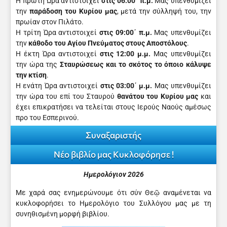
Η πρώτη Ώρα αντιστοιχεί
στις 06:00΄ π.μ.
Μας υπενθυμίζει
την
παράδοση του Κυρίου μας
, μετά την σύλληψή του, την
πρωίαν στον Πιλάτο.
Η τρίτη Ώρα αντιστοιχεί
στις 09:00΄ π.μ.
Μας υπενθυμίζει
την
κάθοδο του Αγίου Πνεύματος στους Αποστόλους
.
Η έκτη Ώρα αντιστοιχεί
στις 12:00 μ.μ.
Μας υπενθυμίζει
την ώρα της
Σταυρώσεως και το σκότος το όποιο κάλυψε
την κτίση
.
Η ενάτη Ώρα αντιστοιχεί
στις 03:00΄ μ.μ.
Μας υπενθυμίζει
την ώρα του επί του Σταυρού
θανά­του του Κυρίου μας
και
έχει επικρατήσει να τελείται στους Ιερούς Ναούς αμέσως
προ του Εσπερινού.
Συναξαριστής
Νέο βιβλίο μας Κυκλοφόρησε !
Ημερολόγιον 2026
Με χαρά σας ενημερώνουμε ότι σύν Θεῷ αναμένεται να
κυκλοφορήσει το Ημερολόγιο του Συλλόγου μας με τη
συνηθισμένη μορφή βιβλίου.