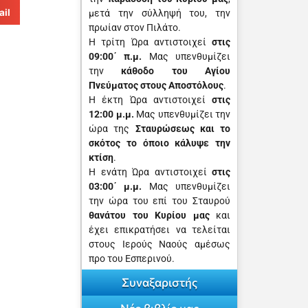
ail
μετά την σύλληψή του, την
πρωίαν στον Πιλάτο.
Η τρίτη Ώρα αντιστοιχεί
στις
09:00΄ π.μ.
Μας υπενθυμίζει
την
κάθοδο του Αγίου
Πνεύματος στους Αποστόλους
.
Η έκτη Ώρα αντιστοιχεί
στις
12:00 μ.μ.
Μας υπενθυμίζει την
ώρα της
Σταυρώσεως και το
σκότος το όποιο κάλυψε την
κτίση
.
Η ενάτη Ώρα αντιστοιχεί
στις
03:00΄ μ.μ.
Μας υπενθυμίζει
την ώρα του επί του Σταυρού
θανά­του του Κυρίου μας
και
έχει επικρατήσει να τελείται
στους Ιερούς Ναούς αμέσως
προ του Εσπερινού.
Συναξαριστής