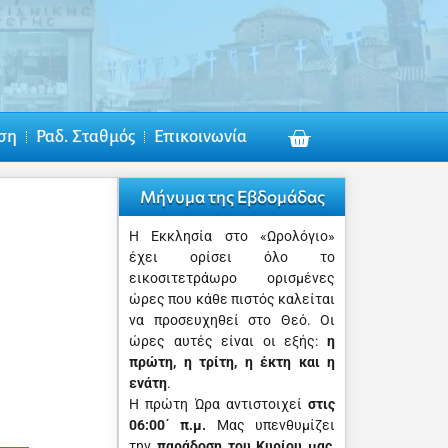
ση
Ραδ. Σταθμός
Επικοινωνία
Μήνυμα της Εβδομάδας
Η Εκκλησία στο «Ωρολόγιο»
έχει ορίσει όλο το
εικοσιτετράωρο ορισμένες
ώρες που κάθε πιστός καλείται
να προσευχηθεί στο Θεό. Οι
ώρες αυτές είναι οι εξής:
η
πρώτη, η τρίτη, η έκτη και η
ενάτη
.
Η πρώτη Ώρα αντιστοιχεί
στις
06:00΄ π.μ.
Μας υπενθυμίζει
την
παράδοση του Κυρίου μας
,