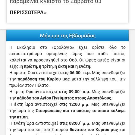
παραμείνει κλειστό το Σάββατο 03
ΠΕΡΙΣΣΌΤΕΡΑ »
Μήνυμα της Εβδομάδας
Η Εκκλησία στο «Ωρολόγιο» έχει ορίσει όλο το
εικοσιτετράωρο ορισμένες ώρες που κάθε πιστός
καλείται να προσευχηθεί στο Θεό. Οι ώρες αυτές είναι οι
εξής:
η πρώτη, η τρίτη, η έκτη και η ενάτη
.
Η πρώτη Ώρα αντιστοιχεί
στις 06:00΄ π.μ.
Μας υπενθυμίζει
την
παράδοση του Κυρίου μας
, μετά την σύλληψή του, την
πρωίαν στον Πιλάτο.
Η τρίτη Ώρα αντιστοιχεί
στις 09:00΄ π.μ.
Μας υπενθυμίζει
την
κάθοδο του Αγίου Πνεύματος στους Αποστόλους
.
Η έκτη Ώρα αντιστοιχεί
στις 12:00 μ.μ.
Μας υπενθυμίζει
την ώρα της
Σταυρώσεως και το σκότος το όποιο κάλυψε
την κτίση
.
Η ενάτη Ώρα αντιστοιχεί
στις 03:00΄ μ.μ.
Μας υπενθυμίζει
την ώρα του επί του Σταυρού
θανά­του του Κυρίου μας
και